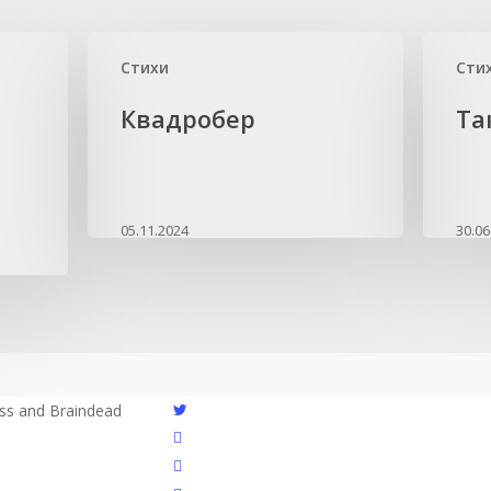
Стихи
Сти
Квадробер
Та
05.11.2024
30.06
twitter
ess and Braindead
youtube
instagram