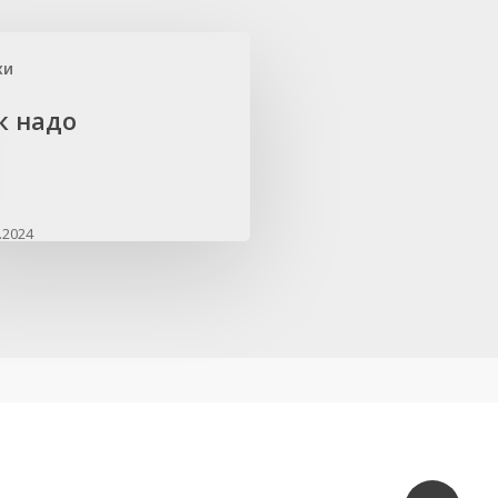
хи
к надо
.2024