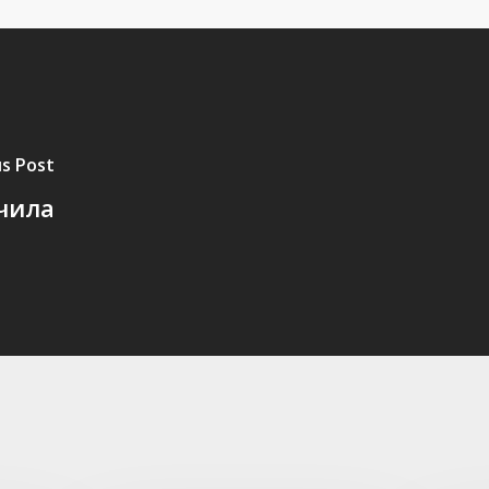
us Post
учила