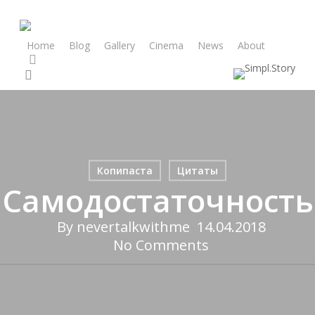
Skip
to
main
Home
Blog
Gallery
Cinema
News
About
vk
content
search
Копипаста
Цитаты
Самодостаточность
By
nevertalkwithme
14.04.2018
No Comments