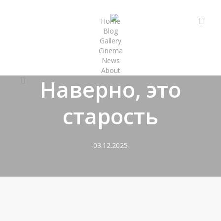
Skip
to
sea
Home
Blog
main
Gallery
content
Cinema
Стихи
News
About
Наверно, это
vk
старость
03.12.2025