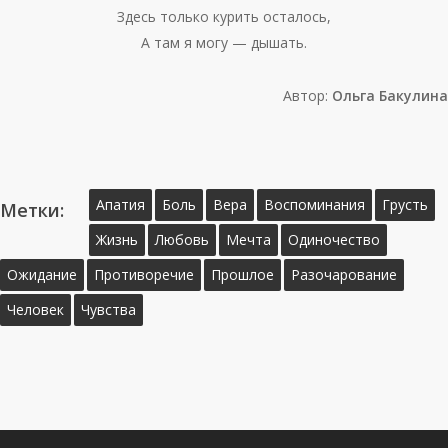
Здесь только курить осталось,
А там я могу — дышать.
Автор:
Ольга Бакулина
Апатия
Боль
Вера
Воспоминания
Грусть
Метки:
Жизнь
Любовь
Мечта
Одиночество
Ожидание
Противоречие
Прошлое
Разочарование
Человек
Чувства