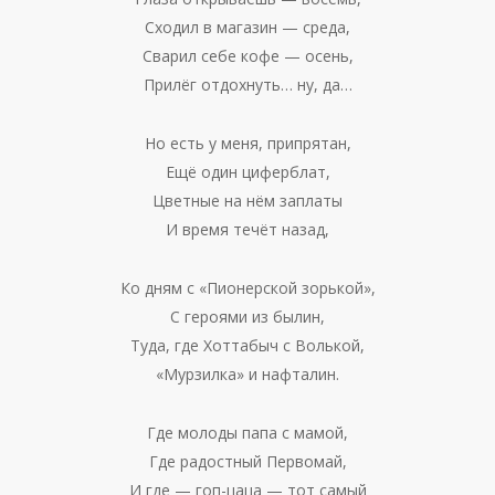
Сходил в магазин — среда,
Сварил себе кофе — осень,
Прилёг отдохнуть… ну, да…
Но есть у меня, припрятан,
Ещё один циферблат,
Цветные на нём заплаты
И время течёт назад,
Ко дням с «Пионерской зорькой»,
С героями из былин,
Туда, где Хоттабыч с Волькой,
«Мурзилка» и нафталин.
Где молоды папа с мамой,
Где радостный Первомай,
И где — гоп-цаца — тот самый