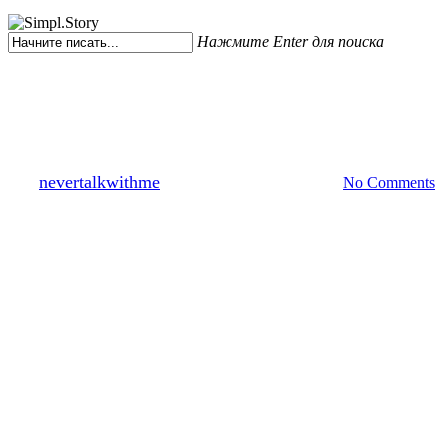
Нажмите Enter для поиска
Закрыть
поиск
Цитаты
Безумие
By
nevertalkwithme
22.11.2019
1 сентября, 2020
No Comments