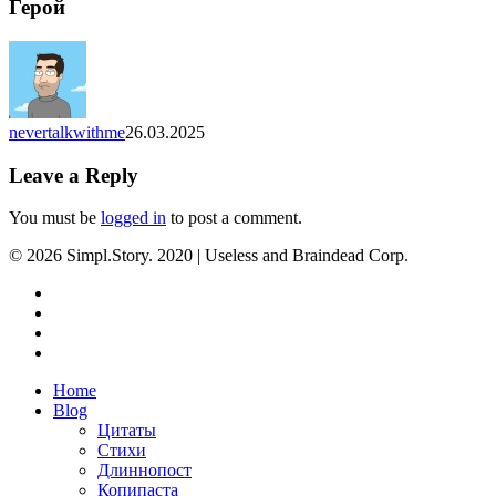
Герой
nevertalkwithme
26.03.2025
Leave a Reply
You must be
logged in
to post a comment.
© 2026 Simpl.Story. 2020 | Useless and Braindead Corp.
twitter
youtube
instagram
vk
Close
Home
Menu
Blog
Цитаты
Стихи
Длиннопост
Копипаста