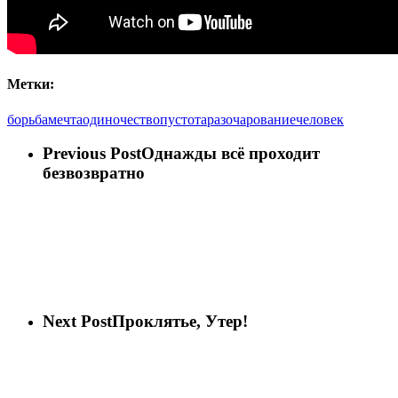
Метки:
борьба
мечта
одиночество
пустота
разочарование
человек
Previous Post
Однажды всё проходит
безвозвратно
Next Post
Проклятье, Утер!